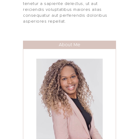
tenetur a sapiente delectus, ut aut
reiciendis voluptatibus maiores alias
consequatur aut perferendis doloribus
asperiores repellat.
About Me
Who I Am
Women’s Empowerment