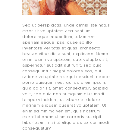
Sed ut perspiciatis, unde omnis iste natus
error sit voluptatem accusantium
doloremque laudantium, totam rem
aperiam eaque ipsa, quae ab illo
inventore veritatis et quasi architecto
beatae vitae dicta sunt, explicabo. Nemo
enim ipsam voluptatem, quia voluptas sit,
aspernatur aut odit aut fugit, sed quia
consequuntur magni dolores eos, qui
ratione voluptatem sequi nesciunt, neque
porro quisquam est, qui dolorem ipsum,
quia dolor sit, amet, consectetur, adipisci
velit, sed quia non numquam eius modi
tempora incidunt, ut labore et dolore
magnam aliquam quaerat voluptatem. Ut
enim ad minima veniam, quis nostrum
exercitationem ullam corporis suscipit
laboriosam, nisi ut aliquid ex ea commodi
consequatur?