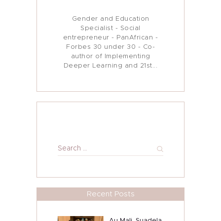
My Journey
Gender and Education
Specialist - Social
In Media…
entrepreneur - PanAfrican -
Forbes 30 under 30 - Co-
author of Implementing
My Blog
Deeper Learning and 21st...
Search
for:
Recent Posts
Au Mali, Suadela