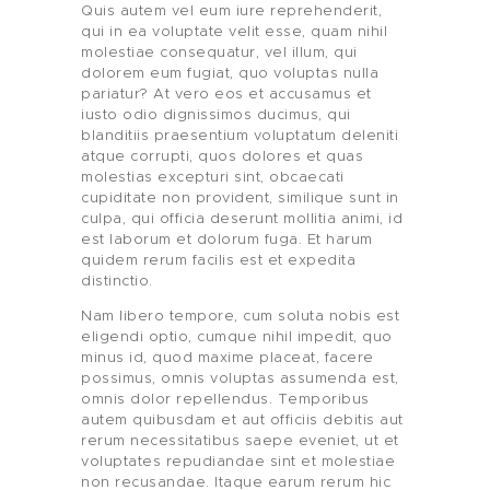
Quis autem vel eum iure reprehenderit,
qui in ea voluptate velit esse, quam nihil
molestiae consequatur, vel illum, qui
dolorem eum fugiat, quo voluptas nulla
pariatur? At vero eos et accusamus et
iusto odio dignissimos ducimus, qui
blanditiis praesentium voluptatum deleniti
atque corrupti, quos dolores et quas
molestias excepturi sint, obcaecati
cupiditate non provident, similique sunt in
culpa, qui officia deserunt mollitia animi, id
est laborum et dolorum fuga. Et harum
quidem rerum facilis est et expedita
distinctio.
Nam libero tempore, cum soluta nobis est
eligendi optio, cumque nihil impedit, quo
minus id, quod maxime placeat, facere
possimus, omnis voluptas assumenda est,
omnis dolor repellendus. Temporibus
autem quibusdam et aut officiis debitis aut
rerum necessitatibus saepe eveniet, ut et
voluptates repudiandae sint et molestiae
non recusandae. Itaque earum rerum hic