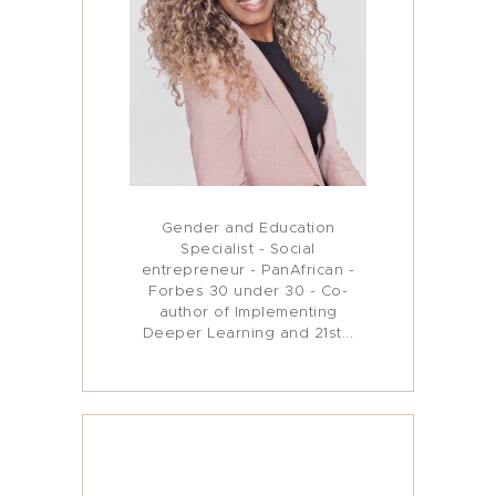
Who I Am
Women’s Empowerment
My Journey
In Media…
Gender and Education
My Blog
Specialist - Social
entrepreneur - PanAfrican -
Forbes 30 under 30 - Co-
author of Implementing
Deeper Learning and 21st...