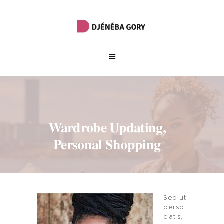
Wardrobe Updating,
Personal Shopping
Sed ut
perspi
ciatis,