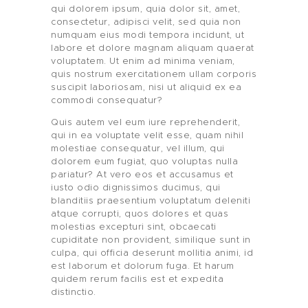
qui dolorem ipsum, quia dolor sit, amet,
consectetur, adipisci velit, sed quia non
numquam eius modi tempora incidunt, ut
labore et dolore magnam aliquam quaerat
voluptatem. Ut enim ad minima veniam,
quis nostrum exercitationem ullam corporis
suscipit laboriosam, nisi ut aliquid ex ea
commodi consequatur?
Quis autem vel eum iure reprehenderit,
qui in ea voluptate velit esse, quam nihil
molestiae consequatur, vel illum, qui
dolorem eum fugiat, quo voluptas nulla
pariatur? At vero eos et accusamus et
iusto odio dignissimos ducimus, qui
blanditiis praesentium voluptatum deleniti
atque corrupti, quos dolores et quas
molestias excepturi sint, obcaecati
cupiditate non provident, similique sunt in
culpa, qui officia deserunt mollitia animi, id
est laborum et dolorum fuga. Et harum
quidem rerum facilis est et expedita
distinctio.