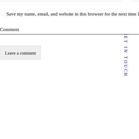
Empower
Save my name, email, and website in this browser for the next time
ment
Comment
GET IN TOUCH
My
Journey
In
Media…