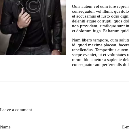
Quis autem vel eum iure reprehen
consequatur, vel illum, qui dol
et accusamus et iusto odio dig
deleniti atque corrupti, quos do
non provident, similique sunt in
et dolorum fuga. Et harum quidem
Nam libero tempore, cum soluta
id, quod maxime placeat, facer
repellendus. Temporibus autem q
saepe eveniet, ut et voluptates
rerum hic tenetur a sapiente del
consequatur aut perferendis dolo
Who I
Am
Leave a comment
Women’s
Name
E-m